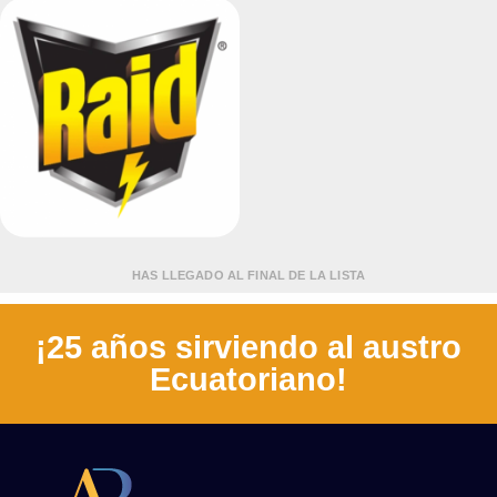
Vistas
Vistas
HAS LLEGADO AL FINAL DE LA LISTA
¡25 años sirviendo al austro
Ecuatoriano!
Vistas