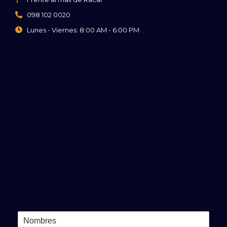
098 102 0020
Lunes - Viernes: 8:00 AM - 6:00 PM
N
o